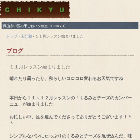
岡山市中区の手ごねパン教室〈CHIKYU〉
トップ
›
未分類
›
１１月レッスン始まりました
ブログ
１１月レッスン始まりました
晴れたり曇ったり、秋らしいコロコロ変わるお天気ですね
本日から１１～１２月レッスンの「くるみとチーズのカンパー
ニュ」が始まりました
お忙しい中、足を運んでくださってありがとうございます！＾
＾
シンプルなパンにたっぷりのくるみとチーズを混ぜ込んだ、味