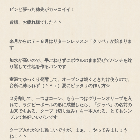
ピンと張った穂先がカッコイイ！
皆様、お疲れ様でした＾＾
来月からの７～８月はリターンレッスン「クッペ」が始まりま
す
加水が高いので、手ごねせずにボウルのまま混ぜてパンチを繰
り返して生地を作るパンです
室温でゆっくり発酵して、オーブンは焼くときだけ使うので、
台所に縛られず（＾＾：）夏にピッタリの作り方☆
２分割して、一つはコーン、もう一つはグリーンオリーブを入
れて、ラグビーボールの形に成型したら、「クッペ」の名前の
由来でもある、クープ（切り込み）を一本入れる、とてもシン
プルで格好いいパンです
クープ入れが少し難しいですが、まぁ、、やってみましょう
ね！＾＾