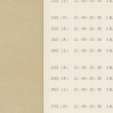
11日（土） 11：00～15：00 ３
名
13日（月） 11：00～15：00 １
15日（水） 11：00～15：00 ２
16日（木） 11：00～15：00 
18日（土）
11：00～15：00
３名
22日（水） 11：00～15：00 
23日（木） 11：00～15：00 
25日（土） 11：00～15：00 
27日（月
） 11：00～15：00 