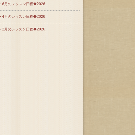
・6月のレッスン日程◆2026
・4月のレッスン日程◆2026
・2月のレッスン日程◆2026