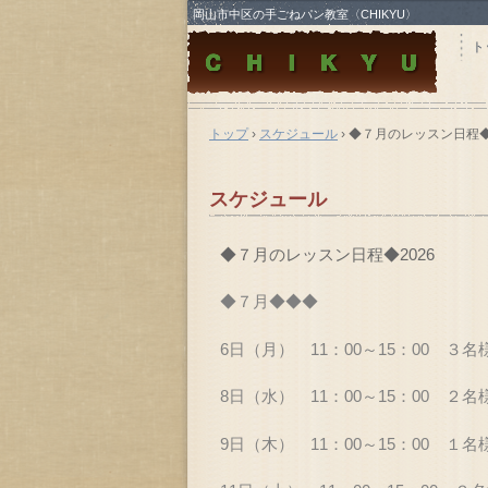
岡山市中区の手ごねパン教室〈CHIKYU〉
ト
トップ
›
スケジュール
›
◆７月のレッスン日程◆2
スケジュール
◆７月のレッスン日程◆2026
◆７月◆◆◆
6日（月） 11：00～15：00 ３
8日（水） 11：00～15：00 ２
9日（木） 11：00～15：00 １